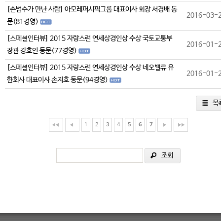
[손범수가 만난 사람] 아모레퍼시픽그룹 대표이사 회장 서경배 동
2016-03-
문(81경영)
[스페셜인터뷰] 2015 자랑스런 연세상경인상 수상 국토교통부
2016-01-
장관 강호인 동문(77경영)
[스페셜인터뷰] 2015 자랑스런 연세상경인상 수상 네오밸류 유
2016-01-
한회사 대표이사 손지호 동문(94경영)
목
1
2
3
4
5
6
7
조회