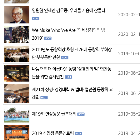
영원한 연세인 김우중, 우리들 가슴에 잠들다.
2020-02-
We Make Who We Are '연세상경인의 밤
2020-02-
2019'
2019년도 동창회장 초청 제26대 동창회 부회장
2019-10-
단 부부동반 만찬
나눔으로 더 아름다운 동행 '상경인의 밤' 협찬동
2019-08-
문을 위한 감사만찬
제21차 상경·경영대학 & 법대·법전원 동창회 교
2019-06-
례회
제19회 연상동문 골프대회
2019-05-
2019 신입생 동문멘토링
2019-04-