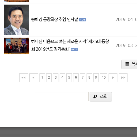
송하경 동창회장 취임 인사말
2019-04-
하나된 마음으로 여는 새로운 시작 '제25대 동창
2019-03-
회 2019년도 정기총회'
목
1
2
3
4
5
6
7
8
9
10
조회