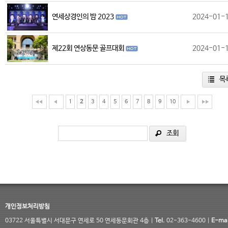
연세상경인의 밤 2023
2024-01-
제22회 연상동문 골프대회
2024-01-
목
1
2
3
4
5
6
7
8
9
10
조회
개인정보처리방침
03722 서울특별시 서대문구 연세로 50 연세동문회관 4층 |
Tel.
02-363-4600 |
E-mai