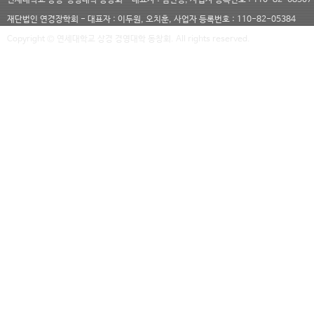
연세대학교 상경·경영대학 동창회 - 대표자 : 김민경, 사업자 등록번호 : 110-82-68507
재단법인 연경장학회 - 대표자 : 이두원, 오치훈, 사업자 등록번호 : 110-82-05384
Copyright © 연세대학교 상경 경영대학 동창회. All rights reserved.