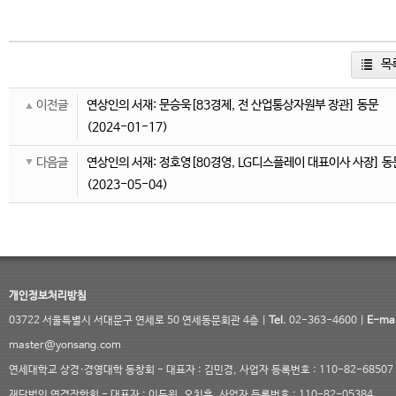
목
이전글
연상인의 서재: 문승욱[83경제, 전 산업통상자원부 장관] 동문
(2024-01-17)
다음글
연상인의 서재: 정호영[80경영, LG디스플레이 대표이사 사장] 동
(2023-05-04)
개인정보처리방침
03722 서울특별시 서대문구 연세로 50 연세동문회관 4층 |
Tel.
02-363-4600 |
E-mai
master@yonsang.com
연세대학교 상경·경영대학 동창회 - 대표자 : 김민경, 사업자 등록번호 : 110-82-68507
재단법인 연경장학회 - 대표자 : 이두원, 오치훈, 사업자 등록번호 : 110-82-05384