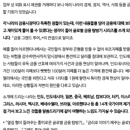
업무 상 외화 표시 채권을 거래하다 보니 여러 나라의 경제, 정치, 역사, 사회 등을 
할 기회가 있었습니다.
각 나라의 금융시장마다 독특한 점들이 있는데, 이런 내용들을 담아 금융에 대해 보
고 재미있게 풀어 볼 수 있겠다는 생각이 들어 글로벌 금융 탐방기 시리즈를 쓰게 
니다.
『금융 그랜드 투어』*의 컨셉으로 말이죠.
예를 들어 아르헨티나에서는 국민들이 정부와 은행을 믿을 수 없어 위조지폐를 받을
있는 위험을 감수하면서까지 암시장에서 환전하고 달러를 침대에 보관하고, 인도
는 사람들이 유독 금을 선호해 여러가지 사건과 금융 현상이 일어나며, 인도네시아
겨진 100달러 지폐보다 빳빳한 100달러 지폐를 더 높은 가격에 환전해 줍니다. 
엘라에서는 국민을 위한다고 석유 1리터를 1원에 팔면서 특이한 경제 현상이 일어
데요, 이러한 상황들과 저변의 원인을 다루고 있습니다.
소개해 드리는 나라는
인도, 인도네시아, 일본, 중국, 베트남, 캄보디아, 터키, 이스
그리스, 러시아, 멕시코, 베네수엘라, 브라질, 아르헨티나 등 총 14개 국가이며 제가
접 가서 보고 느낀 것들을 말씀드리기에 같이 여행하는 느낌도 가지실 수 있습니다.
* 『옆집 형이 들려주는 흥미로운 글로벌 금융 탐방기』, 『금리로 이야기 해주는 글로