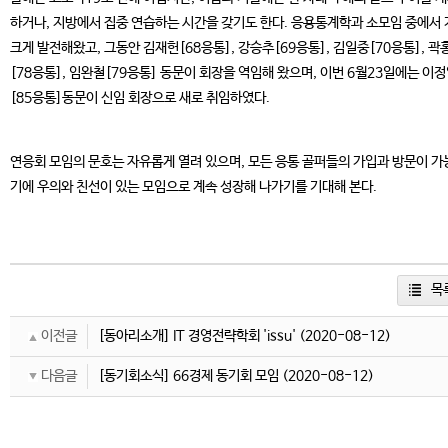
하거나, 지방에서 집중 연습하는 시간을 갖기도 한다. 응용통계학과 소모임 중에서
크게 발전해왔고, 그동안 김재헌[68응통], 강승추[69응통], 김일중[70응통], 곽
[78응통], 임완철[79응통] 동문이 회장을 역임해 왔으며, 이번 6월23일에는 이
[85응통]동문이 신임 회장으로 새로 취임하였다.
연응회 모임의 문호는 자유롭게 열려 있으며, 모든 응통 골퍼들의 가입과 방문이 가
기에 우의와 친선이 있는 모임으로 계속 성장해 나가기를 기대해 본다.
목
이전글
[동아리소개] IT 경영전략학회 'issu'
(2020-08-12)
다음글
[동기회소식] 66경제 동기회 모임
(2020-08-12)