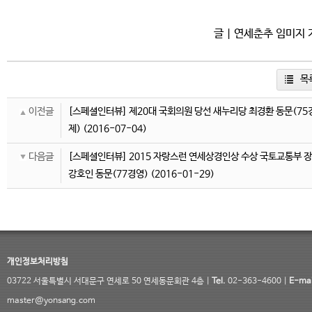
글 | 연세춘추 임미지
목
이전글
[스페셜인터뷰] 제20대 국회의원 당선 새누리당 최경환 동문(75
제)
(2016-07-04)
다음글
[스페셜인터뷰] 2015 자랑스런 연세상경인상 수상 국토교통부 
강호인 동문(77경영)
(2016-01-29)
개인정보처리방침
03722 서울특별시 서대문구 연세로 50 연세동문회관 4층 |
Tel.
02-363-4600 |
E-mai
master@yonsang.com