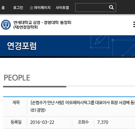
제목
[손범수가 만난 사람] 아모레퍼시픽그룹 대표이사 회장 서경배 동
(81경영)
등록일
2016-03-22
조회수
7,370