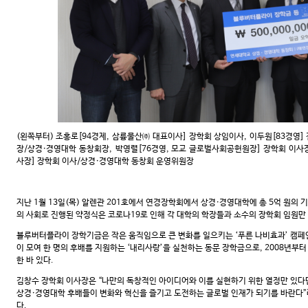
(왼쪽부터) 조홍로[94경제, 삼륭물산㈜ 대표이사] 장학회 상임이사, 이두원[83경영] 
장/상경·경영대학 동창회장, 박영렬[76경영, 모교 글로벌사회공헌원장] 장학회 이사장
사장] 장학회 이사/상경·경영대학 동창회 운영위원장
지난 1월 13일(목) 알렌관 201호에서 연경장학회에서 상경·경영대학에 총 5억 원의
의 사회로 진행된 약정식은 코로나19로 인해 각 대학의 학장들과 소수의 장학회 임원만
블루버터플라이 장학기금은 작은 움직임으로 큰 변화를 일으키는 ‘푸른 나비효과’ 캠페인으
이 모여 한 명의 후배를 지원하는 ‘내리사랑’을 실천하는 동문 장학금으로, 2008년부
한 바 있다.
김창수 장학회 이사장은 “나만의 독창적인 아이디어와 이를 실현하기 위한 열정만 있다
상경·경영대학 후배들이 변화와 혁신을 즐기고 도전하는 글로벌 인재가 되기를 바란다”
다.