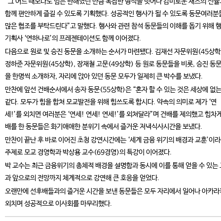
“그 어느 때보다도 힘든 한해였던 만큼 복잡한 형식을 벗어나 감미로운 재즈의 선율
함께 편안하게 즐길 수 있도록 기획했다. 성공적인 행사가 될 수 있도록 동문여러분
많은 협조를 부탁드린다”고 말했다. 행사와 관련 참석 동문들의 이해를 돕기 위해 
기획사 ‘연하나로’의 프레젠테이션도 함께 이어졌다.
다음으로 원로 및 승진 동문을 소개하는 순서가 마련됐다. 김재선 자문위원(45상학)
정하준 자문위원(45상학), 장재철 고문(49상학) 등 원로 동문들을 비롯, 승진 동
을 한명씩 소개하자, 자리에 앉아 있던 동문 모두가 일제히 큰 박수를 보냈다.
만찬에 앞선 건배순서에서 송자 동문(55상학)은 “혼자 할 수 있는 것은 세상에 없는
같다. 모두가 힘을 합쳐 모교발전을 위해 힘쓰도록 합시다. 약속의 의미로 제가 ‘연
세!’를 외치면 여러분은 ‘연세! 연세! 연세!’를 외쳐달라”며 건배를 제의했고 힘차게
배를 한 동문들은 화기애애한 분위기 속에서 즐거운 저녁식사시간을 보냈다.
만찬이 끝난 후 바로 이어진 초청 강연시간에는 ‘세계 금융 위기의 배경과 교훈’이
주제로 모교 경영학과 박상용 교수(69경영)의 특강이 이어졌다.
박 교수는 최근 금융위기의 총체적 배경을 설명함과 동시에 이를 통해 얻을 수 있는
과 앞으로의 전망까지 체계적으로 강연해 큰 호응을 얻었다.
오랜만에 선후배들과의 즐거운 시간을 보낸 동문들은 모두 자리에서 일어나 아카
외치며 성공적으로 이사회를 마무리했다.