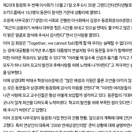
제20대 동창회 두 번째 이사회가 10월 21일 오후 6시 30분 그랜드인터컨티넨탈
오키드룸에서 163명의 동문이 참석한 가운데 성황리에 열렸다.
조정제 사무국장(77경영)의 사회로 진행된 이사회에서 김정수 동창회장(69경영)
“최근의 금융위기 속에서 대부분 힘든 시간을 보내고 있으실 텐데도 불구하고 많은
이 밝은 얼굴로 참석해 주셔서 감사한다”면서 인사말을 열었다.
이어 김 회장은 “Together, we cannot fail(함께 할 때 우리는 실패할 수 없다)
는 경제 대공황을 이겨낸 루스벨트 대통령의 연설처럼 우리 동문들 모두가 함께하면
떠한 어려운 목표라도 달성할 수 있다”며 “어려울 때 일수록 신념과 용기를 가지고 
모두가 하나 되어 모교의 발전과 후배사랑을 위해 노력해 나가야한다”고 적극적인 
을 당부했다.
이에 상경대학 박태규 학장(69경제)은 “많은 애정과 지원은 물론 조언을 아끼지 
는 모든 동문들과 상경대학 동창회에 감사의 마음을 전한다”며 “이러한 여러분들의
나큰 사랑에 모교 교수진들은 항상 어떻게 보답할까 생각하고 있다. 동문들의 기대에
긋나지 않게 최선을 다하도록 노력하겠다. 학교의 발전을 위해 부족한 점이 있다면 
해 주시기 바란다”고 답했다.
이어 조정제 사무국장이 동창회 사업 현안과 진행 현황, 앞으로의 계획에 대해 간단
고했다. 특히 연상인의 대축제 ‘2008 연세상경인의밤’ 준비 상황에 대해 설명하면