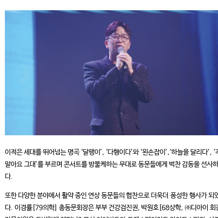
이적은 세대를 뛰어넘는 명곡 ‘달팽이’, ‘다행이다’와 ‘왼손잡이’,‘하늘을 달리다’, 
말아요 그대’를 부르며 콘서트를 방불케하는 무대로 동문들에게 벅찬 감동을 선사
다.
또한 다양한 분야에서 활약 중인 연상 동문들의 협찬으로 더욱더 풍성한 행사가 되
다. 이경률[79의학] 총동문회장은 부부 건강검진권, 박원호[68상학, ㈜디아이 회