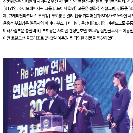
자문위원은 드비알레 제미니2 무선 이어버드와 트랜스페어런트 라이트스피커, 서
[81경영, ㈜아모레퍼시픽 그룹 대표이사 회장] 고문은 설화수 진설크림, 김동준[8
제, 큐캐피탈파트너스 부회장] 부회장은 일리 캡슐 커피머신과 BDM+로쏘와인 세
윤웅섭 부회장은 일동제약 마이니 부스터 비타민, 윤성대[00경영, 이랜드그룹 유통
미래사업부문 총괄대표] 부회장은 사이판 켄싱턴호텔 3박4일 올인클루시브 이용권
이판 코랄오션 골프리조트 2박3일 이용권 등 다양한 경품을 협찬하였다.