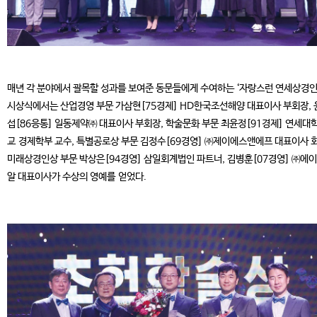
매년 각 분야에서 괄목할 성과를 보여준 동문들에게 수여하는 ‘자랑스런 연세상경인
시상식에서는 산업경영 부문 가삼현[75경제] HD한국조선해양 대표이사 부회장, 
섭[86응통] 일동제약㈜ 대표이사 부회장, 학술문화 부문 최윤정[91경제] 연세대
교 경제학부 교수, 특별공로상 부문 김정수[69경영] ㈜제이에스앤에프 대표이사 회
미래상경인상 부문 박상은[94경영] 삼일회계법인 파트너, 김병훈[07경영] ㈜에
알 대표이사가 수상의 영예를 얻었다.