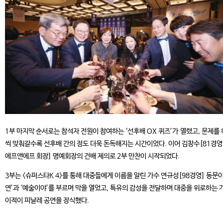
1부 마지막 순서로는 참석자 전원이 참여하는 ‘선후배 OX 퀴즈’가 열렸고, 문제를
씩 맞춰갈수록 선후배 간의 정도 더욱 돈독해지는 시간이었다. 이어 김창수[81경영,
에프앤에프 회장] 명예회장의 건배 제의로 2부 만찬이 시작되었다.
3부는 <슈퍼스타K 4>를 통해 대중들에게 이름을 알린 가수 연규성[98경영] 동문이
연’과 ‘예술이야’를 부르며 막을 열었고, 특유의 감성을 전달하며 대중을 위로하는 
이적이 피날레 공연을 장식했다.