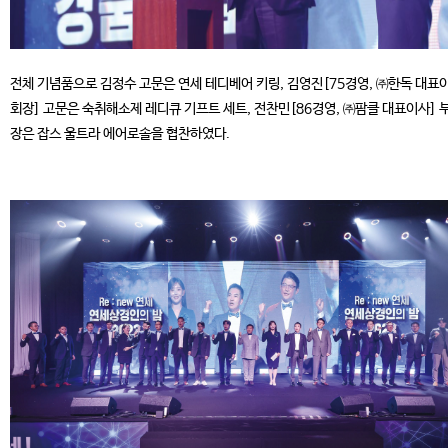
전체 기념품으로 김정수 고문은 연세 테디베어 키링, 김영진[75경영, ㈜한독 대표
회장] 고문은 숙취해소제 레디큐 기프트 세트, 전찬민[86경영, ㈜팜클 대표이사] 
장은 잡스 울트라 에어로솔을 협찬하였다.