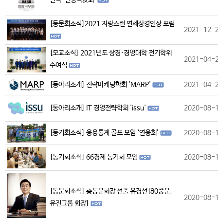
연극 '연상극友회'
[동문회소식]2021 자랑스런 연세상경인상 포럼
2021-12-
[모교소식] 2021년도 상경·경영대학 전기학위
2021-04-
수여식
[동아리소개] 전략마케팅학회 'MARP'
2021-04-
[동아리소개] IT 경영전략학회 'issu'
2020-08-
[동기회소식] 응용통계 골프 모임 ‘연응회’
2020-08-
[동기회소식] 66경제 동기회 모임
2020-08-
[동문회소식] 총동문회장 선출 유경선[80중문,
2020-08-
유진그룹 회장]