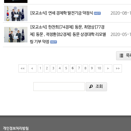
[모교소식] 연세 경제학 발전기금 약정식
2020-08-
[모교소식] 한찬희[74경제] 동문, 최영상[77경
제] 동문 , 곽정환[82경제] 동문 상경대학 리모델
2020-05-
링 기부 약정
목
1
2
3
4
5
6
7
8
9
10
조회
개인정보처리방침