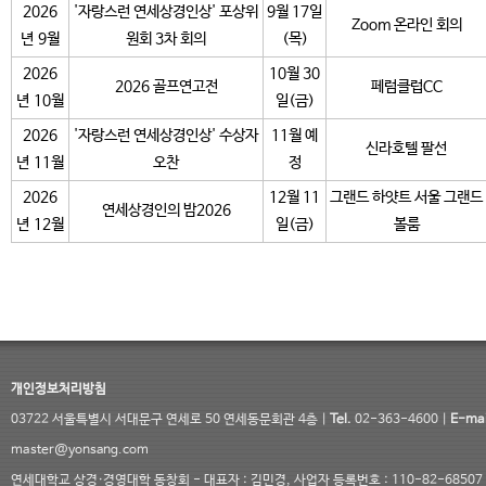
2026
'자랑스런 연세상경인상' 포상위
9월 17일
Zoom 온라인 회의
년 9월
원회 3차 회의
(목)
2026
10월 30
2026 골프연고전
페럼클럽CC
년 10월
일(금)
2026
'자랑스런 연세상경인상' 수상자
11월 예
신라호텔 팔선
년 11월
오찬
정
2026
12월 11
그랜드 하얏트 서울 그랜드
연세상경인의 밤2026
년 12월
일(금)
볼룸
개인정보처리방침
03722 서울특별시 서대문구 연세로 50 연세동문회관 4층 |
Tel.
02-363-4600 |
E-mai
master@yonsang.com
연세대학교 상경·경영대학 동창회 - 대표자 : 김민경, 사업자 등록번호 : 110-82-68507