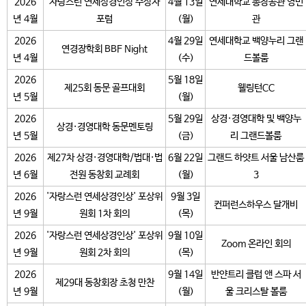
2026
자랑스런 연세상경인상 수상자
4월 13일
연세대학교 총장공관 영빈
년 4월
포럼
(월)
관
2026
4월 29일
연세대학교 백양누리 그랜
연경장학회 BBF Night
년 4월
(수)
드볼룸
2026
5월 18일
제25회 동문 골프대회
웰링턴CC
년 5월
(월)
2026
5월 29일
상경·경영대학 및 백양누
상경·경영대학 동문멘토링
년 5월
(금)
리 그랜드볼룸
2026
제27차 상경·경영대학/법대·법
6월 22일
그랜드 하얏트 서울 남산룸
년 6월
전원 동창회 교례회
(월)
3
2026
'자랑스런 연세상경인상' 포상위
9월 3일
컨퍼런스하우스 달개비
년 9월
원회 1차 회의
(목)
2026
'자랑스런 연세상경인상' 포상위
9월 10일
Zoom 온라인 회의
년 9월
원회 2차 회의
(목)
2026
9월 14일
반얀트리 클럽 앤 스파 서
제29대 동창회장 초청 만찬
년 9월
(월)
울 크리스탈 볼룸