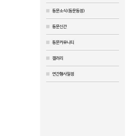
동문소식(동문동정)
동문신간
동문커뮤니티
갤러리
연간행사일정