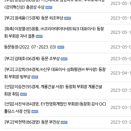
[수상]강승완(88경영) 가천대학교 경영학부 교수, 우수교육자상
2023-05-
(강의혁신상) 총장상 수상
[부고]정세용(15경제) 동문 외조부상
2023-05-
[화촉]이정열(85응통, ㈜코리아데이타네트워크 대표이사) 동창
2023-05-
회 부회장 자녀 결혼
동문동정(2022. 07~2023. 03)
2023-05-
[부고]김태호(06경제) 동문 조부상
2023-05-
[부고]고강희(94경제,㈜신우 대표이사·삼화왕관㈜ 부사장) 동창
2023-04-
회 부회장 빙부상
[선임]이승찬(95경제, 계룡건설 사장) 동창회 부회장 계룡건설
2023-03-
회장 취임
[선임]서진석(84경영, EY한영회계법인 부회장)동창회 감사 OCI
2023-03-
홀딩스 사장 선임
[부고]박천택(86경영) 동문 부친상
2023-03-