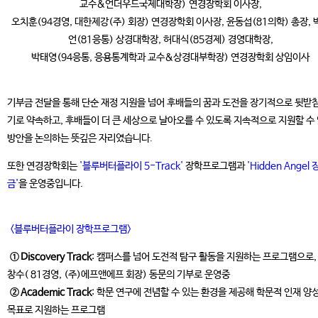
교수&언더우드국제대학장) 연경장학회 이사장,
오치훈(94경영, 대한제강(주) 회장) 연경장학회 이사장, 윤동섭(81의학) 총장, 
언(81응통) 상경대학장, 허대식(85경제) 경영대학장,
박태영(94응통, 응용통계학과 교수&상경대부학장) 연경장학회 상임이사
기부금 전달을 통해 단순 재정 지원을 넘어 후배들의 꿈과 도전을 장기적으로 뒷받
기로 약속하고, 후배들이 더 큰 세상으로 날아오를 수 있도록 지속적으로 지원할 수
방안을 논의하는 뜻깊은 자리였습니다.
또한 연경장학회는
'블루버터플라이 5-Track'
장학프로그램과
'Hidden Angel
금'
을 운영중입니다.
<블루버터플라이 장학프로그램>
① Discovery Track
: 캠퍼스를 넘어 도전적 탐구 활동을 지원하는 프로그램으로,
창수( 81경영, (주)에프앤에프 회장) 동문의 기부로 운영중
② Academic Track
: 학문 연구에 전념할 수 있는 환경을 제공해 학문적 인재 양
목표로 지원하는 프로그램