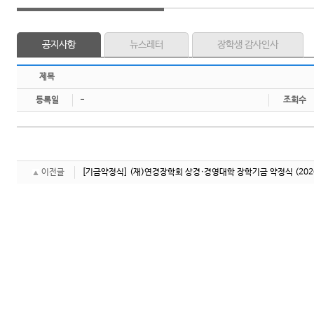
공지사항
뉴스레터
장학생 감사인사
제목
등록일
-
조회수
이전글
[기금약정식] (재)연경장학회 상경·경영대학 장학기금 약정식
(202