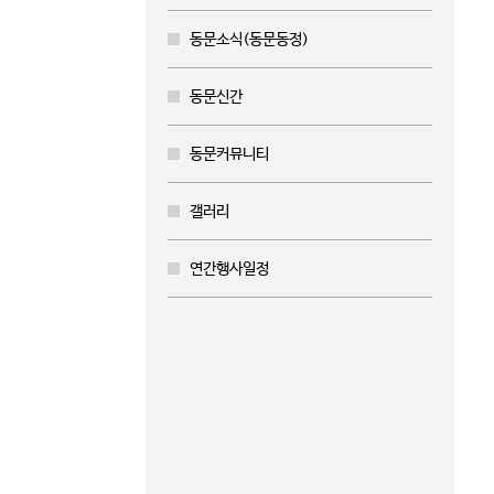
동문소식(동문동정)
동문신간
동문커뮤니티
갤러리
연간행사일정