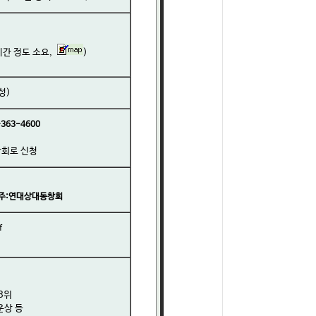
시간 정도 소요,
)
성)
63-4600
창회로 신청
예금주:연대상대동창회
f
3위
운상 등