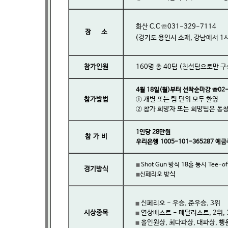
화산 C.C ☏031-329-7114
장 소
(경기도 용인시 소재, 강남에서 1
참가인원
160명 총 40팀 (친선팀으로만 구
4월 18일(월)부터 선착순마감 ☏02-3
참가방법
① 개별 또는 팀 단위 모두 환영
② 참가 희망자 또는 희망팀은 동
1인당 28만원
참 가 비
우리은행 1005-101-365287 
Shot Gun 방식 18홀 동시 Tee-of
■
경기방식
식
신페리오 방
■
신페리오 - 우승, 준우승, 3위
■
시상종목
연상베스트 - 메달리스트, 2위, 
■
홀인원상, 최다파상, 대파상, 행
■