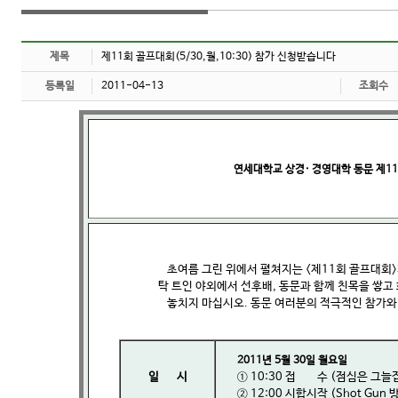
제목
제11회 골프대회(5/30,월,10:30) 참가 신청받습니다
등록일
2011-04-13
조회수
연세대학교 상경· 경영대학 동문 제1
초여름 그린 위에서 펼쳐지는 <제11회 골프대회>
탁 트인 야외에서 선후배, 동문과 함께 친목을 쌓고
놓치지 마십시오. 동문 여러분의 적극적인 참가와
2011년 5월 30일 월요일
일 시
① 10:30 접 수 (점심은 그늘
② 12:00 시합시작 (Shot Gun 방