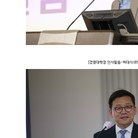
[경영대학장 인사말씀-허대식(85