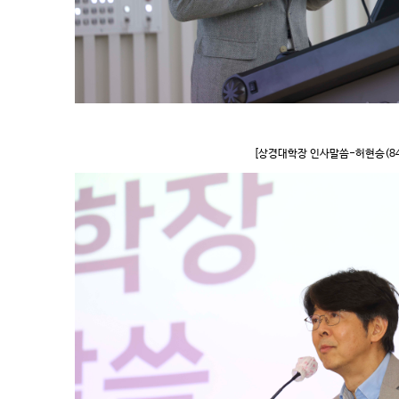
[상경대학장 인사말씀-허현승(84