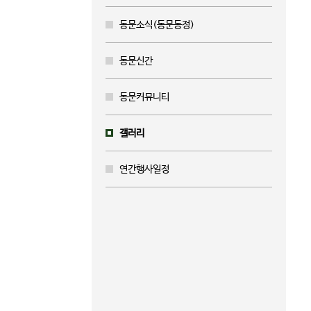
동문소식(동문동정)
동문신간
동문커뮤니티
갤러리
연간행사일정