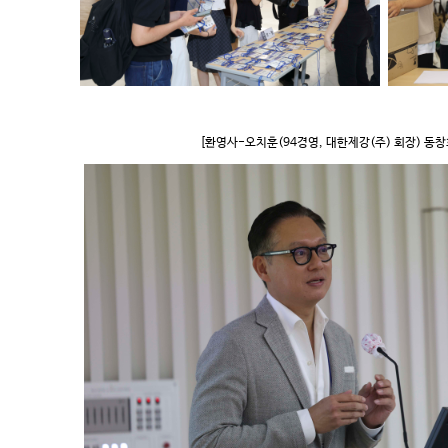
[환영사-오치훈(94경영, 대한제강(주) 회장) 동