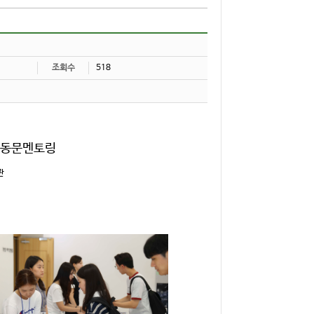
조회수
518
학 동문멘토링
관