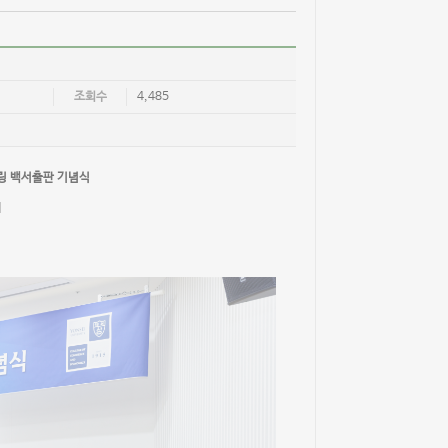
조회수
4,485
링 백서출판 기념식
시