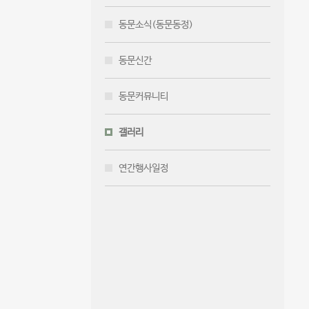
동문소식(동문동정)
동문신간
동문커뮤니티
갤러리
연간행사일정