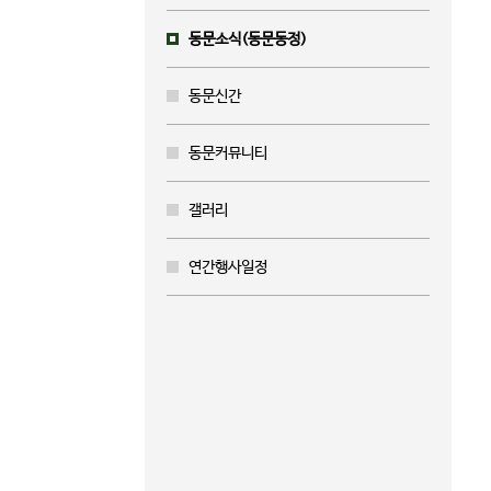
동문소식(동문동정)
동문신간
동문커뮤니티
갤러리
연간행사일정