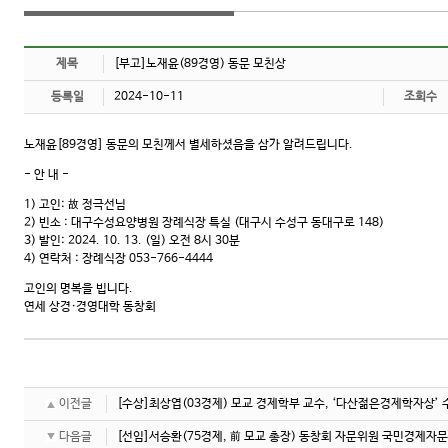
제목
[부고]노재윤(89경영) 동문 모친상
등록일
2024-10-11
조회수
노재윤[89경영] 동문의 모친께서 별세하셨음을 삼가 알려드립니다.
- 안 내 -
1) 고인: 故 정극선님
2) 빈소 : 대구수성요양병원 장례식장 특실 (대구시 수성구 동대구로 148)
3) 발인: 2024. 10. 13. (일) 오전 8시 30분
4) 연락처 : 장례식장 053-766-4444
고인의 명복을 빕니다.
연세 상경·경영대학 동창회
이전글
[수상]최상엽(03경제) 모교 경제학부 교수, ‘다산젊은경제학자상’ 
다음글
[선임]서승환(75경제, 前 모교 총장) 동창회 자문위원 국민경제자