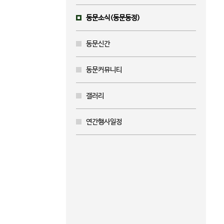
동문소식(동문동정)
동문신간
동문커뮤니티
갤러리
연간행사일정