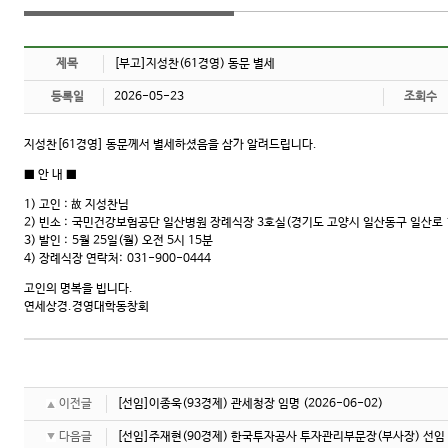
제목
[부고]지성찬(61경영) 동문 별세
등록일
2026-05-23
조회수
지성찬[61경영] 동문께서 별세하셨음을 삼가 알려드립니다.
■ 안 내 ■
1) 고인 : 故 지성찬님
2) 빈소 : 국민건강보험공단 일산병원 장례식장 3호실(경기도 고양시 일산동구 일산로 1
3) 발인 : 5월 25일(월) 오전 5시 15분
4) 장례식장 연락처: 031-900-0444
고인의 명복을 빕니다.
연세상경.경영대학동창회
이전글
[선임]이종욱(93경제) 관세청장 임명
(2026-06-02)
다음글
[선임]주재현(90경제) 한국투자공사 투자관리부문장(부사장) 선임