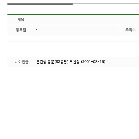
제목
등록일
-
조회수
이전글
은건상 동문(82응통) 부친상
(2001-08-16)