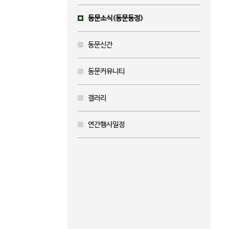
동문소식(동문동정)
동문신간
동문커뮤니티
갤러리
연간행사일정