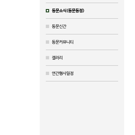
동문소식(동문동정)
동문신간
동문커뮤니티
갤러리
연간행사일정