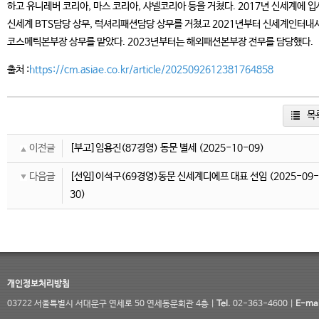
하고 유니레버 코리아, 마스 코리아, 샤넬코리아 등을 거쳤다. 2017년 신세계에 
신세계 BTS담당 상무, 럭셔리패션담당 상무를 거쳤고 2021년부터 신세계인터내
코스메틱본부장 상무를 맡았다. 2023년부터는 해외패션본부장 전무를 담당했다.
출처 :
https://cm.asiae.co.kr/article/2025092612381764858
목
이전글
[부고]임용진(87경영) 동문 별세
(2025-10-09)
다음글
[선임]이석구(69경영)동문 신세계디에프 대표 선임
(2025-09-
30)
개인정보처리방침
03722 서울특별시 서대문구 연세로 50 연세동문회관 4층 |
Tel.
02-363-4600 |
E-mai