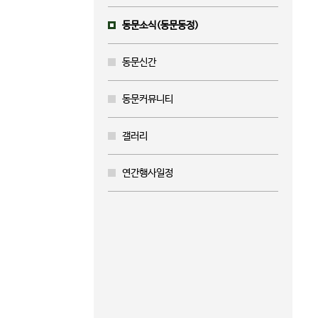
동문소식(동문동정)
동문신간
동문커뮤니티
갤러리
연간행사일정