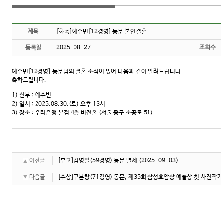
제목
[화촉]예수빈[12경영] 동문 본인결혼
등록일
2025-08-27
조회수
예수빈[12경영] 동문님의 결혼 소식이 있어 다음과 같이 알려드립니다.
축하드립니다.
1) 신부 : 예수빈
2) 일시 : 2025.08.30.(토) 오후 13시
3) 장소 : 우리은행 본점 4층 비전홀 (서울 중구 소공로 51)
이전글
[부고]김영일(59경영) 동문 별세
(2025-09-03)
다음글
[수상]구본창(71경영) 동문, 제35회 삼성호암상 예술상 첫 사진작